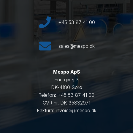
+45 53 87 41 00
sales@mespo.dk
Mespo ApS
Energivej 3
DK-4180 Sorø
Telefon: +45 53 87 41 00
CVR nr. DK-35832971
Faktura: invoice@mespo.dk