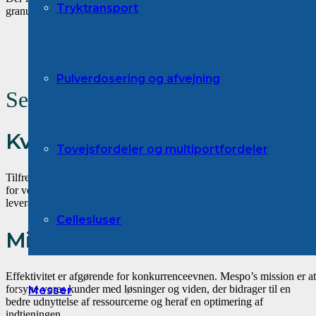
Tryktransport
granulater i processen.
Pulverdosering og afvejning
Se
www.mespo.se
for vores svens
Kvalitet og pålidelighed
Tovejsfordeler og multiportfordeler
Tilfredsheden hos vores kunder er altafgørende, og sikrer fremtiden
for vores virke. Udvælgelsen af komponenter i den rigtige kvalitet,
leverandører og løsninger er grundlaget for dette.
Cellesluser
Mission
Effektivitet er afgørende for konkurrenceevnen. Mespo’s mission er at
forsyne vores kunder med løsninger og viden, der bidrager til en
Messer
bedre udnyttelse af ressourcerne og heraf en optimering af
indtjeningen.