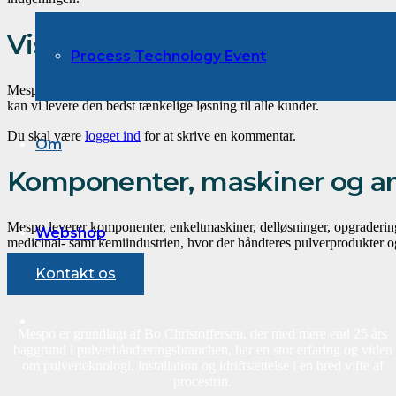
Vision
Process Technology Event
Mespo’s v
ision er at sætte den høje faglige standard først, derigennem
kan vi levere den bedst tænkelige løsning til alle kunder.
Du skal være
logget ind
for at skrive en kommentar.
Om
Komponenter, maskiner og an
Mespo leverer komponenter, enkeltmaskiner, delløsninger, opgradering 
Webshop
medicinal- samt kemiindustrien, hvor der håndteres pulverprodukter og
Kontakt os
Mespo er grundlagt af Bo Christoffersen, der med mere end 25 års
baggrund i pulverhåndteringsbranchen, har en stor erfaring og viden
om pulverteknologi, installation og idriftsættelse i en bred vifte af
procestrin.