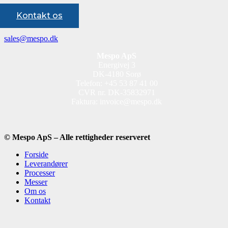
+45 53 87 41 00
Kontakt os
sales@mespo.dk
Mespo ApS
Energivej 3
DK-4180 Sorø
Telefon: +45 53 87 41 00
CVR nr. DK-35832971
Faktura: invoice@mespo.dk
© Mespo ApS – Alle rettigheder reserveret
Forside
Leverandører
Processer
Messer
Om os
Kontakt