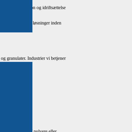
 års baggrund i
logi, installation og idriftsættelse
 og maskiner samt løsninger inden
og granulater. Industrier vi betjener
ng og dosering af pulvere eller