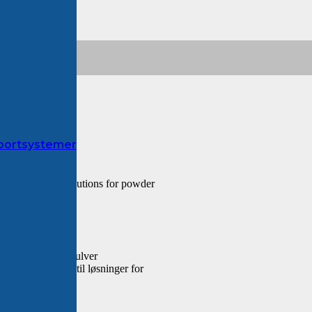
sportsystemer
d engineered solutions for powder
verhåndtering
il håndtering af pulver
ia engineering til løsninger for
g