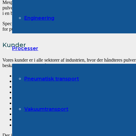
Mespo er grundlagt af Bo Christoffersen i 2014, der med mere end 20
pulverhåndteringsbranchen, har en stor erfaring og viden om pulvertekno
i en bred vifte af procestrin.
Engineering
Specialet er derfor rådgivning, projektering, levering af komponenter
for pulverhåndteringsprocesserne.
Kunder
Processer
Vores kunder er i alle sektorer af industrien, hvor der håndteres pulver 
beskæftiger sig med håndtering, forædling eller produktion af:
Fødevarer
Pneumatisk transport
Konfekture
Farmaceutiske produkter
Kosmetik
Petfood
Kemi produkter
Mineraler
Vakuumtransport
Batteri industri
Offshore industri
Plast
Der indgår typisk håndtering, opbevaring, fremføring, sigtning, blandi