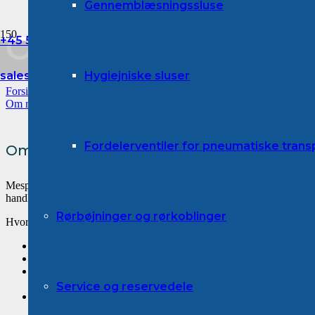
Gennemblæsningssluse
Forside
Om mespo
+45 53 87 41 00
Medarbejdere
sales@mespo.dk
Hygiejniske sluser
Forside
Job
Om mespo
Fordelerventiler for pneumatiske tran
Om mespo
Mespo er en sammentrækning af sætningen “machines, components an
handling”
Rørbøjninger og rørkoblinger
Hvorfor denne kombination?
m
achines fordi mespo kan levere maskiner/komponenter til pul
e
ngineered fordi mespo kan levere engineering ifb. med anlæg t
s
olutions, fordi mespo kan kombinere maskiner og komponenter v
pulverhåndtering.
Service og reservedele
po
wder handling, fordi mespo er specialiseret i pulverhåndterin