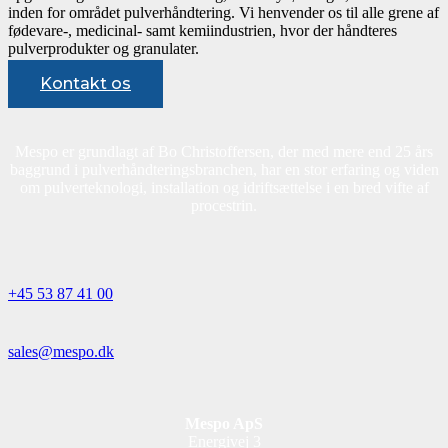
inden for området pulverhåndtering. Vi henvender os til alle grene af
fødevare-, medicinal- samt kemiindustrien, hvor der håndteres
pulverprodukter og granulater.
Kontakt os
Mespo er grundlagt af Bo Christoffersen, der med mere end 25 års
baggrund i pulverhåndteringsbranchen, har en stor erfaring og viden
om pulverteknologi, installation og idriftsættelse i en bred vifte af
procestrin.
+45 53 87 41 00
sales@mespo.dk
Mespo ApS
Energivej 3