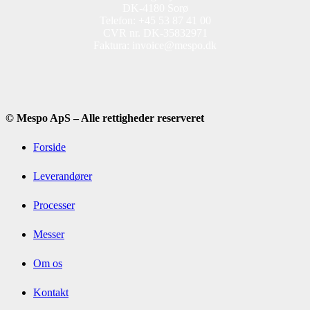
DK-4180 Sorø
Telefon: +45 53 87 41 00
CVR nr. DK-35832971
Faktura: invoice@mespo.dk
© Mespo ApS – Alle rettigheder reserveret
Forside
Leverandører
Processer
Messer
Om os
Kontakt