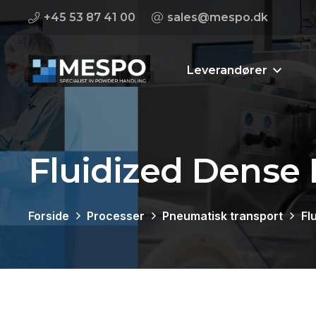
+45 53 87 41 00
sales@mespo.dk
Leverandører
Fluidized Dense
Forside
Processer
Pneumatisk transport
Fl