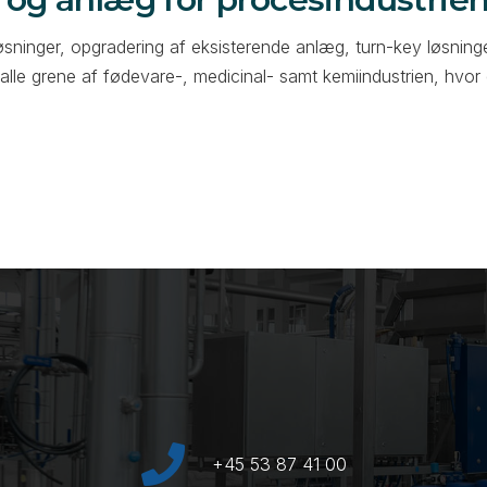
sninger, opgradering af eksisterende anlæg, turn-key løsning
 alle grene af fødevare-, medicinal- samt kemiindustrien, hvor
+45 53 87 41 00