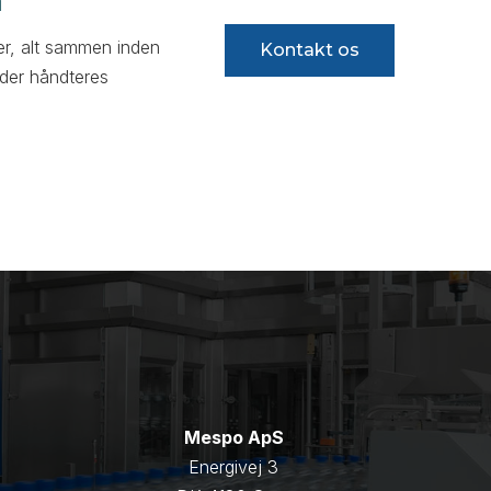
er, alt sammen inden
Kontakt os
 der håndteres
Mespo ApS
Energivej 3