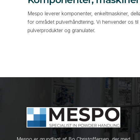
Mespo leverer komponenter, enkeltmaskiner, dellø
for området pulverhåndtering. Vi henvender os til
pulverprodukter og granulater.
Mespo er grundlagt af Bo Christoffersen, der med