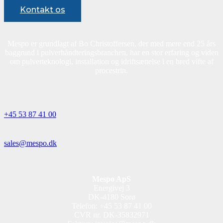
Kontakt os
Mespo er grundlagt af Bo Christoffersen, der med mere end 25 års
baggrund i pulverhåndteringsbranchen, har en stor erfaring og viden
om pulverteknologi, installation og idriftsættelse i en bred vifte af
procestrin.
+45 53 87 41 00
sales@mespo.dk
Mespo ApS
Energivej 3
DK-4180 Sorø
Telefon: +45 53 87 41 00
CVR nr. DK-35832971