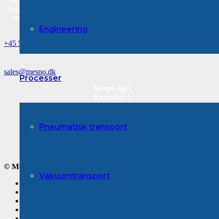
Mespo er grundlagt af Bo Christoffersen, der med mere end 25 års
baggrund i pulverhåndteringsbranchen, har en stor erfaring og viden
om pulverteknologi, installation og idriftsættelse i en bred vifte af
procestrin.
Engineering
+45 53 87 41 00
sales@mespo.dk
Processer
Mespo ApS
Energivej 3
DK-4180 Sorø
Telefon: +45 53 87 41 00
CVR nr. DK-35832971
Pneumatisk transport
Faktura: invoice@mespo.dk
© Mespo ApS – Alle rettigheder reserveret
Vakuumtransport
Forside
Leverandører
Processer
Messer
Om os