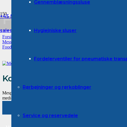
Gennemblæsningssluse
Forside
Foodtech_logo_2
+45 53 87 41 00
Medarbejdere
sales@mespo.dk
Hygiejniske sluser
Forside
Job
Messer
Foodtech_logo_2018_DK
Fordelerventiler for pneumatiske tran
Komponenter, maskiner og an
Rørbøjninger og rørkoblinger
Mespo leverer komponenter, enkeltmaskiner, delløsninger, opgradering 
medicinal- samt kemiindustrien, hvor der håndteres pulverprodukter og
Kontakt os
Service og reservedele