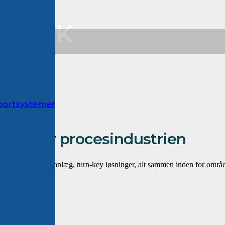
018_DK
sportsystemer
læg for procesindustrien
af eksisterende anlæg, turn-key løsninger, alt sammen inden for område
 granulater.