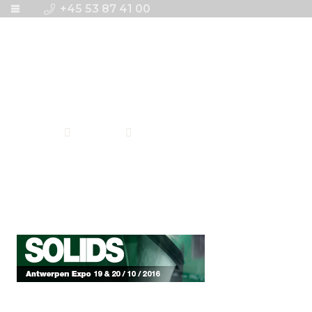
+45 53 87 41 00
120_600_Solids_BE201
Forside
Messer
120_600_Solids_BE2016