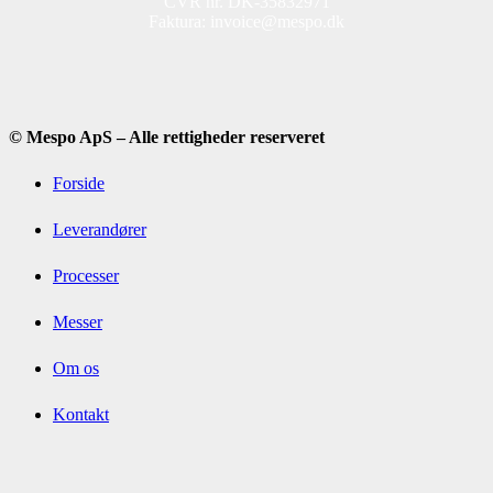
CVR nr. DK-35832971
Faktura: invoice@mespo.dk
© Mespo ApS – Alle rettigheder reserveret
Forside
Leverandører
Processer
Messer
Om os
Kontakt