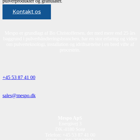
pulverprodukter og granulater.
Kontakt os
Mespo er grundlagt af Bo Christoffersen, der med mere end 25 års
baggrund i pulverhåndteringsbranchen, har en stor erfaring og viden
om pulverteknologi, installation og idriftsættelse i en bred vifte af
procestrin.
+45 53 87 41 00
sales@mespo.dk
Mespo ApS
Energivej 3
DK-4180 Sorø
Telefon: +45 53 87 41 00