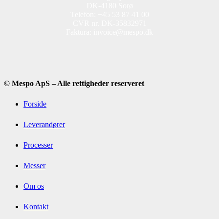
DK-4180 Sorø
Telefon: +45 53 87 41 00
CVR nr. DK-35832971
Faktura: invoice@mespo.dk
© Mespo ApS – Alle rettigheder reserveret
Forside
Leverandører
Processer
Messer
Om os
Kontakt