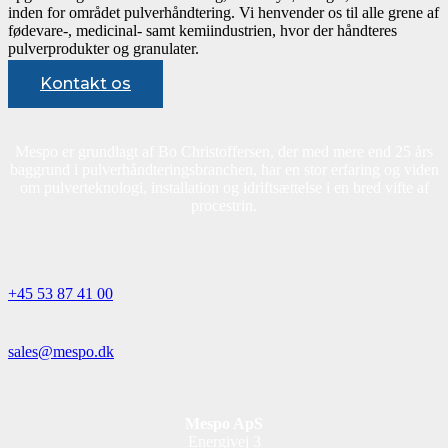
inden for området pulverhåndtering. Vi henvender os til alle grene af
fødevare-, medicinal- samt kemiindustrien, hvor der håndteres
pulverprodukter og granulater.
Kontakt os
Mespo er grundlagt af Bo Christoffersen, der med mere end 25 års
baggrund i pulverhåndteringsbranchen, har en stor erfaring og viden
om pulverteknologi, installation og idriftsættelse i en bred vifte af
procestrin.
+45 53 87 41 00
sales@mespo.dk
Mespo ApS
Energivej 3