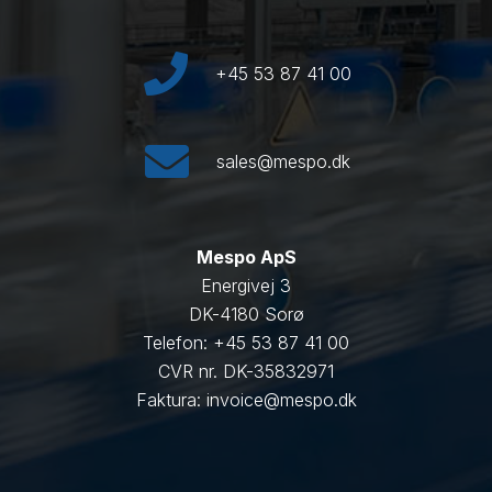
+45 53 87 41 00
sales@mespo.dk
Mespo ApS
Energivej 3
DK-4180 Sorø
Telefon: +45 53 87 41 00
CVR nr. DK-35832971
Faktura: invoice@mespo.dk