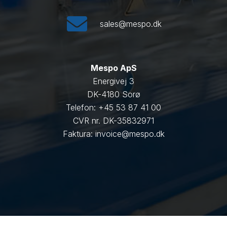
sales@mespo.dk
Mespo ApS
Energivej 3
DK-4180 Sorø
Telefon: +45 53 87 41 00
CVR nr. DK-35832971
Faktura: invoice@mespo.dk