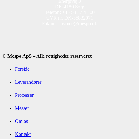
Energivej 3
DK-4180 Sorø
Telefon: +45 53 87 41 00
CVR nr. DK-35832971
Faktura: invoice@mespo.dk
© Mespo ApS – Alle rettigheder reserveret
Forside
Leverandører
Processer
Messer
Om os
Kontakt