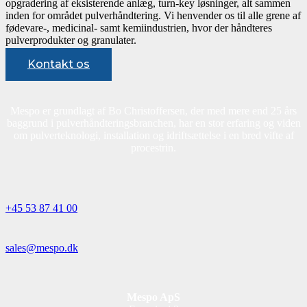
opgradering af eksisterende anlæg, turn-key løsninger, alt sammen
inden for området pulverhåndtering. Vi henvender os til alle grene af
fødevare-, medicinal- samt kemiindustrien, hvor der håndteres
pulverprodukter og granulater.
Kontakt os
Mespo er grundlagt af Bo Christoffersen, der med mere end 25 års
baggrund i pulverhåndteringsbranchen, har en stor erfaring og viden
om pulverteknologi, installation og idriftsættelse i en bred vifte af
procestrin.
+45 53 87 41 00
sales@mespo.dk
Mespo ApS