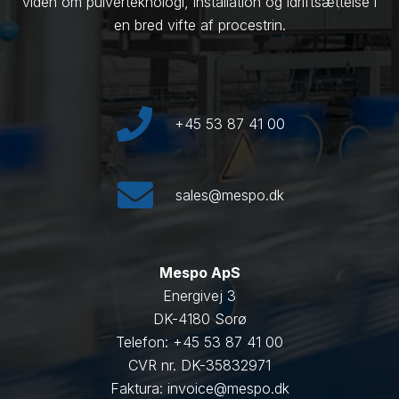
viden om pulverteknologi, installation og idriftsættelse i
en bred vifte af procestrin.
+45 53 87 41 00
sales@mespo.dk
Mespo ApS
Energivej 3
DK-4180 Sorø
Telefon: +45 53 87 41 00
CVR nr. DK-35832971
Faktura: invoice@mespo.dk