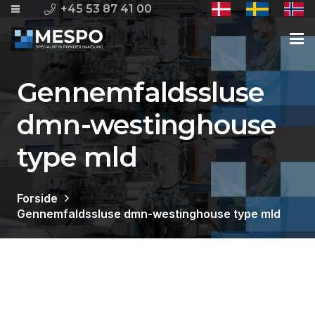
+45 53 87 41 00
Gennemfaldssluse
dmn-westinghouse
type mld
Forside
Gennemfaldssluse dmn-westinghouse type mld