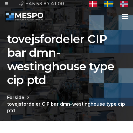
+45 53 87 41 00
tovejsfordeler CIP
bar dmn-
westinghouse type
cip ptd
Forside
tovejsfordeler CIP bar dmn-westinghouse type cip
ptd