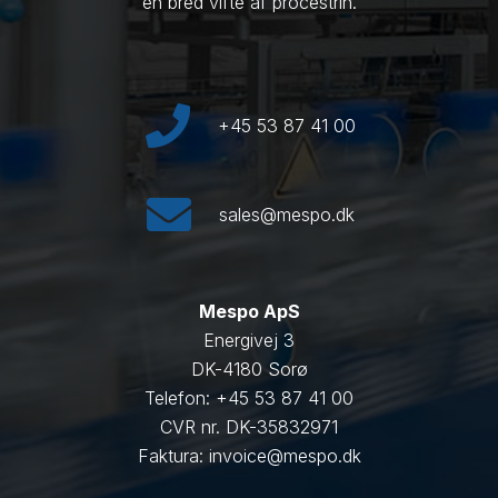
en bred vifte af procestrin.
+45 53 87 41 00
sales@mespo.dk
Mespo ApS
Energivej 3
DK-4180 Sorø
Telefon: +45 53 87 41 00
CVR nr. DK-35832971
Faktura: invoice@mespo.dk