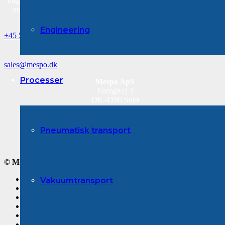
baggrund i pulverhåndteringsbranchen, har en stor erfaring og viden
om pulverteknologi, installation og idriftsættelse i en bred vifte af
procestrin.
Engineering
+45 53 87 41 00
sales@mespo.dk
Processer
Mespo ApS
Energivej 3
DK-4180 Sorø
Telefon: +45 53 87 41 00
CVR nr. DK-35832971
Faktura: invoice@mespo.dk
Pneumatisk transport
© Mespo ApS – Alle rettigheder reserveret
Forside
Vakuumtransport
Leverandører
Processer
Messer
Om os
Kontakt