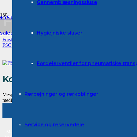
Gennemblæsningssluse
Forside
FSC med forstærk
+45 53 87 41 00
Medarbejdere
sales@mespo.dk
Hygiejniske sluser
Forside
Job
FSC med forstærkningsringe
Fordelerventiler for pneumatiske tran
Komponenter, maskiner og an
Rørbøjninger og rørkoblinger
Mespo leverer komponenter, enkeltmaskiner, delløsninger, opgradering 
medicinal- samt kemiindustrien, hvor der håndteres pulverprodukter og
Kontakt os
Service og reservedele
Mespo er grundlagt af Bo Christoffersen, der med mere end 25 års