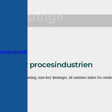
ningsringe
sportsystemer
læg for procesindustrien
af eksisterende anlæg, turn-key løsninger, alt sammen inden for område
 granulater.