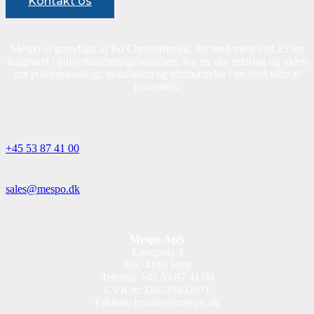
Kontakt os
Mespo er grundlagt af Bo Christoffersen, der med mere end 25 års
baggrund i pulverhåndteringsbranchen, har en stor erfaring og viden
om pulverteknologi, installation og idriftsættelse i en bred vifte af
procestrin.
+45 53 87 41 00
sales@mespo.dk
Mespo ApS
Energivej 3
DK-4180 Sorø
Telefon: +45 53 87 41 00
CVR nr. DK-35832971
Faktura: invoice@mespo.dk