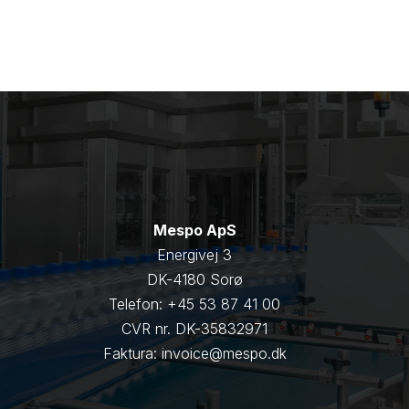
Mespo ApS
Energivej 3
DK-4180 Sorø
Telefon: +45 53 87 41 00
CVR nr. DK-35832971
Faktura: invoice@mespo.dk