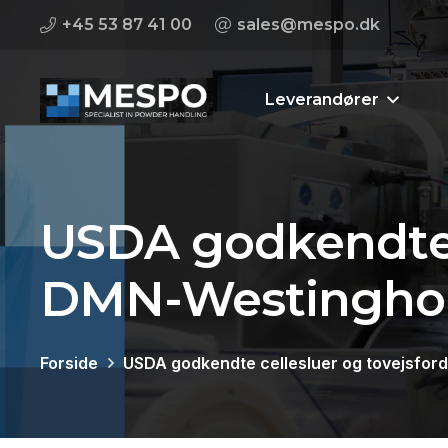
+45 53 87 41 00
sales@mespo.dk
Leverandører
USDA godkendte c
DMN-Westingho
Forside
USDA godkendte cellesluer og tovejsfor