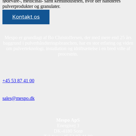
fødevare-, medicinal- samt kemiindustrien, hvor der håndteres
pulverprodukter og granulater.
Kontakt os
Mespo er grundlagt af Bo Christoffersen, der med mere end 25 års
baggrund i pulverhåndteringsbranchen, har en stor erfaring og viden
om pulverteknologi, installation og idriftsættelse i en bred vifte af
procestrin.
+45 53 87 41 00
sales@mespo.dk
Mespo ApS
Energivej 3
DK-4180 Sorø