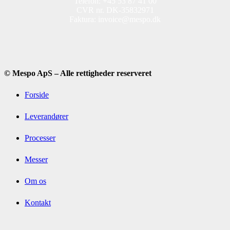
Telefon: +45 53 87 41 00
CVR nr. DK-35832971
Faktura: invoice@mespo.dk
© Mespo ApS – Alle rettigheder reserveret
Forside
Leverandører
Processer
Messer
Om os
Kontakt