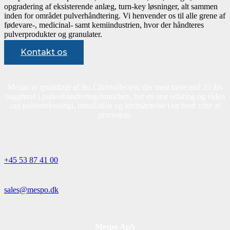
opgradering af eksisterende anlæg, turn-key løsninger, alt sammen
inden for området pulverhåndtering. Vi henvender os til alle grene af
fødevare-, medicinal- samt kemiindustrien, hvor der håndteres
pulverprodukter og granulater.
Kontakt os
Mespo er grundlagt af Bo Christoffersen, der med mere end 25 års
baggrund i pulverhåndteringsbranchen, har en stor erfaring og viden
om pulverteknologi, installation og idriftsættelse i en bred vifte af
procestrin.
+45 53 87 41 00
sales@mespo.dk
Mespo ApS