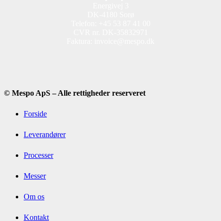
Energivej 3
DK-4180 Sorø
Telefon: +45 53 87 41 00
CVR nr. DK-35832971
Faktura: invoice@mespo.dk
© Mespo ApS – Alle rettigheder reserveret
Forside
Leverandører
Processer
Messer
Om os
Kontakt